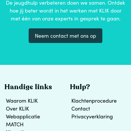
De jeugdhulp verbeteren doen we samen. Ontdek
hoe jij beter wordt in het werken met KLIK door
met één van onze experts in gesprek te gaan.
Neem contact met ons op
Handige links
Hulp?
Waarom KLIK
Klachtenprocedure
Over KLIK
Contact
Webapplicatie
Privacyverklaring
MATCH